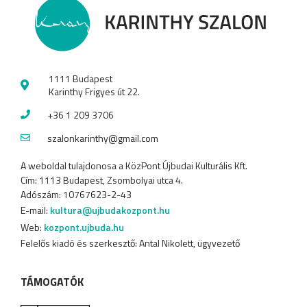
1111 Budapest
Karinthy Frigyes út 22.
+36 1 209 3706
szalonkarinthy@gmail.com
A weboldal tulajdonosa a KözPont Újbudai Kulturális Kft.
Cím: 1113 Budapest, Zsombolyai utca 4.
Adószám: 10767623-2-43
E-mail:
kultura@ujbudakozpont.hu
Web:
kozpont.ujbuda.hu
Felelős kiadó és szerkesztő: Antal Nikolett, ügyvezető
TÁMOGATÓK