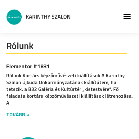
MŰVÉSZETI PROGRA
Rólunk
Elementor #1831
Rólunk Kortárs képzőművészeti kiállítások A Karinthy
Szalon Újbuda Önkormányzatának kiállítótere, ha
tetszik, a B32 Galéria és Kultúrtér „kistestvére”. Fő
feladata kortárs képzőművészeti kiállítások létrehozása.
A
TOVÁBB »