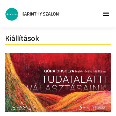
MŰVÉSZETI PROGRA
Kiállítások