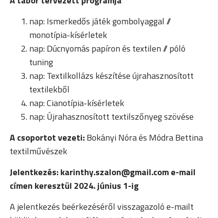
A tábor tervezett programja
nap: Ismerkedős játék gombolyaggal //
monotípia-kísérletek
nap: Dúcnyomás papíron és textilen // póló
tuning
nap: Textilkollázs készítése újrahasznosított
textilekből
nap: Cianotípia-kísérletek
nap: Újrahasznosított textilszőnyeg szövése
A csoportot vezeti:
Bokányi Nóra és Módra Bettina
textilművészek
Jelentkezés: karinthy.szalon@gmail.com e-mail
címen keresztül 2024. június 1-ig
A jelentkezés beérkezéséről visszagazoló e-mailt