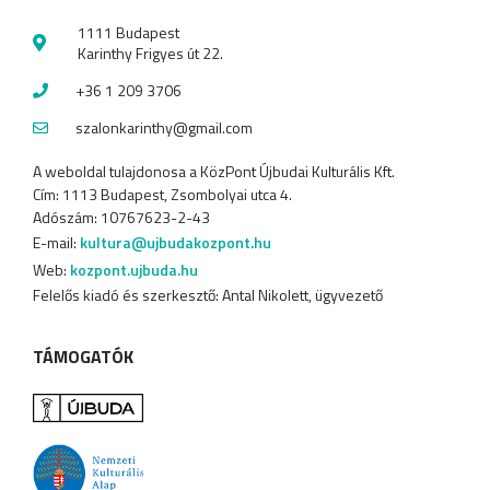
1111 Budapest
Karinthy Frigyes út 22.
+36 1 209 3706
szalonkarinthy@gmail.com
A weboldal tulajdonosa a KözPont Újbudai Kulturális Kft.
Cím: 1113 Budapest, Zsombolyai utca 4.
Adószám: 10767623-2-43
E-mail:
kultura@ujbudakozpont.hu
Web:
kozpont.ujbuda.hu
Felelős kiadó és szerkesztő: Antal Nikolett, ügyvezető
TÁMOGATÓK