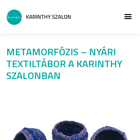
MŰVÉSZETI PROGRA
METAMORFÓZIS – NYÁRI
TEXTILTÁBOR A KARINTHY
SZALONBAN