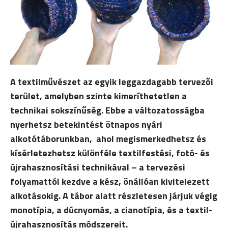
A textilművészet az egyik leggazdagabb tervezői
terület, amelyben szinte kimeríthetetlen a
technikai sokszínűség. Ebbe a változatosságba
nyerhetsz betekintést ötnapos nyári
alkotótáborunkban, ahol megismerkedhetsz és
kísérletezhetsz különféle textilfestési, fotó- és
újrahasznosítási technikával
–
a tervezési
folyamattól kezdve a kész, önállóan kivitelezett
alkotásokig. A tábor alatt részletesen járjuk végig
monotípia, a dúcnyomás, a cianotípia, és a textil-
újrahasznosítás módszereit.