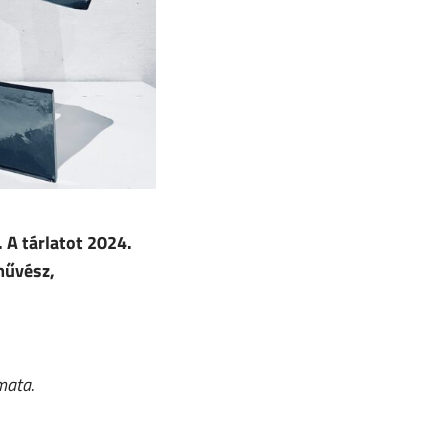
. A tárlatot 2024.
művész,
mata.