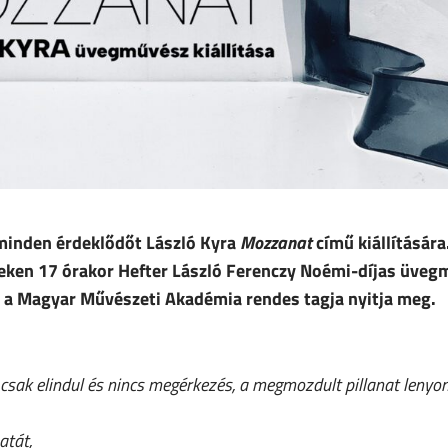
 minden érdeklődőt László Kyra
Mozzanat
című kiállítására
teken 17 órakor Hefter László Ferenczy Noémi-díjas üveg
 a Magyar Művészeti Akadémia rendes tagja
nyitja meg.
sak elindul és nincs megérkezés, a megmozdult pillanat lenyo
atát,