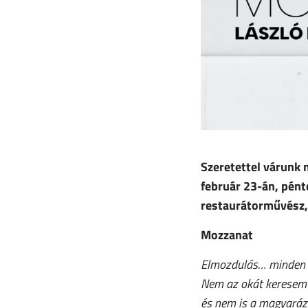
Szeretettel várunk
február 23-án, pén
restaurátorművész,
Mozzanat
Elmozdulás… minden c
Nem az okát keresem
és nem is a magyaráz