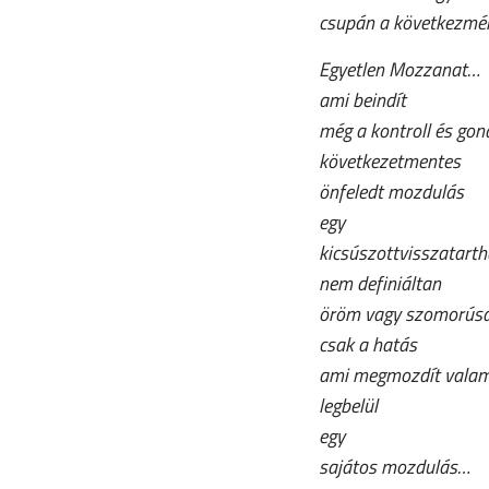
csupán a következmény
Egyetlen Mozzanat…
ami beindít
még a kontroll és gon
következetmentes
önfeledt mozdulás
egy
kicsúszottvisszatarth
nem definiáltan
öröm vagy szomorús
csak a hatás
ami megmozdít valam
legbelül
egy
sajátos mozdulás…