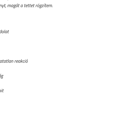
t, magát a tettet rögzítem.
dolat
atatlan reakció
ág
it