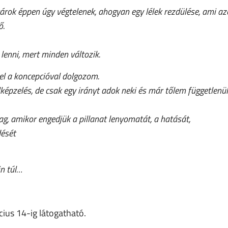
árok éppen úgy végtelenek, ahogyan egy lélek rezdülése, ami a
ő.
enni, mert minden változik.
el a koncepcióval dolgozom.
elképzelés, de csak egy irányt adok neki és már tőlem független
ag, amikor engedjük a pillanat lenyomatát, a hatását,
dését
n túl…
cius 14-ig látogatható.