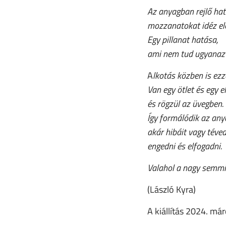
Az anyagban rejlő hat
mozzanatokat idéz el
Egy pillanat hatása,
ami nem tud ugyanaz l
A
lkotás közben is ezz
Van egy ötlet és egy 
és rögzül az üvegben.
Így formálódik az any
akár hibáit vagy téve
engedni és elfogadni.
Valahol a nagy semmi
(László Kyra)
A kiállítás 2024. már