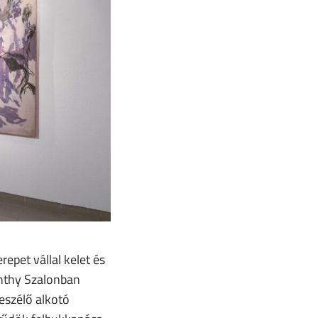
epet vállal kelet és
inthy Szalonban
eszélő alkotó