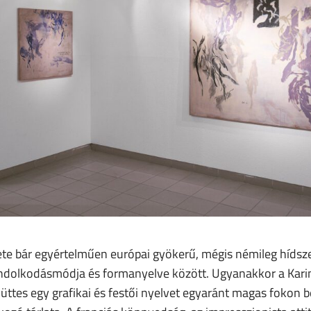
ete bár egyértelműen európai gyökerű, mégis némileg hídszer
ondolkodásmódja és formanyelve között. Ugyanakkor a Kar
ttes egy grafikai és festői nyelvet egyaránt magas fokon b