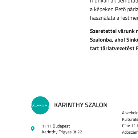
munkáinak bemutatko
a képeken Pető páriz
használata a festmén
Szeretettel várunk 
Szalonba, ahol Sink
tart tárlatvezetést
A webold
Kulturáli
Cím: 111
1111 Budapest
Karinthy Frigyes út 22.
Adószám