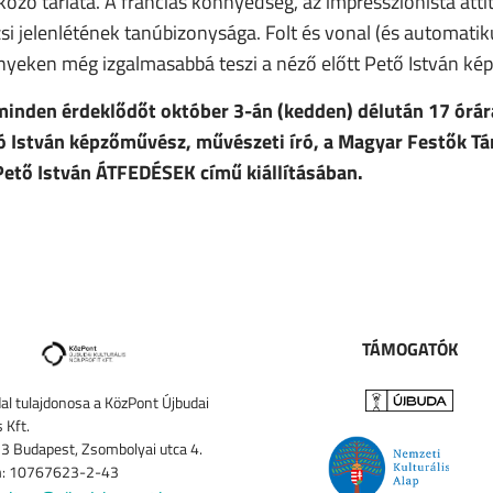
zó tárlata. A franciás könnyedség, az impresszionista att
si jelenlétének tanúbizonysága. Folt és vonal (és automati
yeken még izgalmasabbá teszi a néző előtt Pető István képi 
minden érdeklődőt október 3-án (kedden) délután 17 órár
ó István képzőművész, művészeti író, a Magyar Festők T
 Pető István ÁTFEDÉSEK című kiállításában.
TÁMOGATÓK
al tulajdonosa a KözPont Újbudai
s Kft.
3 Budapest, Zsombolyai utca 4.
: 10767623-2-43