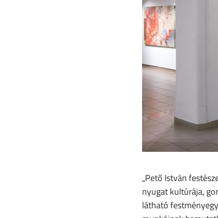
„Pető István festész
nyugat kultúrája, g
látható festményegyü