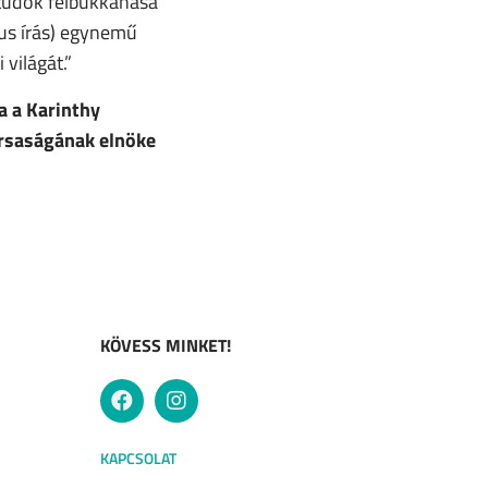
itűdök felbukkanása
kus írás) egynemű
világát.”
a a Karinthy
ársaságának elnöke
KÖVESS MINKET!
KAPCSOLAT