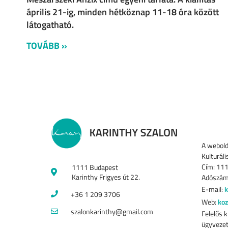
április 21-ig, minden hétköznap 11-18 óra között
látogatható.
TOVÁBB »
A webold
Kulturáli
Cím: 111
1111 Budapest
Karinthy Frigyes út 22.
Adószám
E-mail:
k
+36 1 209 3706
Web:
koz
szalonkarinthy@gmail.com
Felelős k
ügyveze