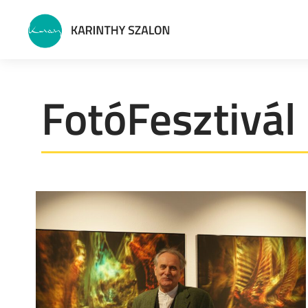
FotóFesztivál