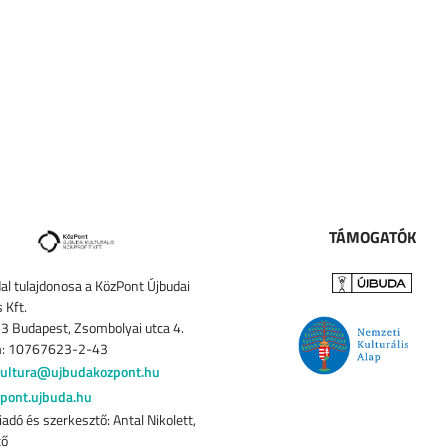
TÁMOGATÓK
al tulajdonosa a KözPont Újbudai
s Kft.
3 Budapest, Zsombolyai utca 4.
: 10767623-2-43
ultura@ujbudakozpont.hu
pont.ujbuda.hu
iadó és szerkesztő: Antal Nikolett,
tő