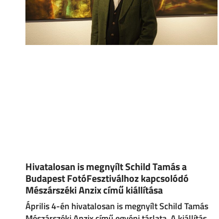
Hivatalosan is megnyílt Schild Tamás a
Budapest FotóFesztiválhoz kapcsolódó
Mészárszéki Anzix című kiállítása
Április 4-én hivatalosan is megnyílt Schild Tamás
Mészárszéki Anzix című egyéni tárlata. A kiállítás