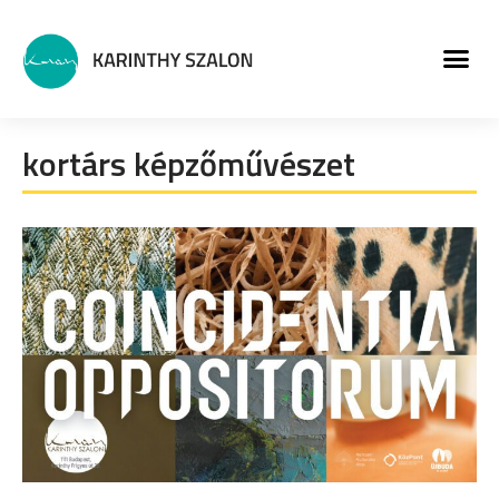
MŰVÉSZETI PROGRA
kortárs képzőművészet