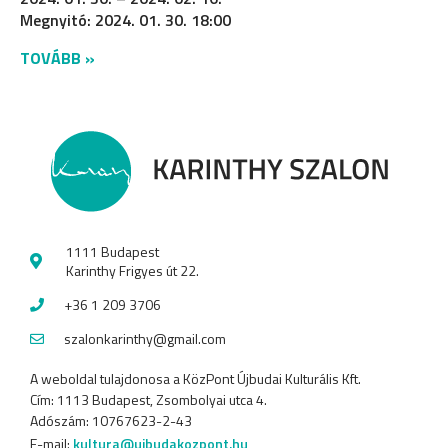
Megnyitó: 2024. 01. 30. 18:00
TOVÁBB »
1111 Budapest
Karinthy Frigyes út 22.
+36 1 209 3706
szalonkarinthy@gmail.com
A weboldal tulajdonosa a KözPont Újbudai Kulturális Kft.
Cím: 1113 Budapest, Zsombolyai utca 4.
Adószám: 10767623-2-43
E-mail:
kultura@ujbudakozpont.hu