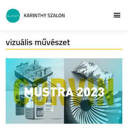
MŰVÉSZETI PROGRA
vizuális művészet