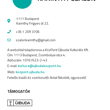
1111 Budapest
Karinthy Frigyes út 22.
+36 1 209 3706
szalonkarinthy@gmail.com
A weboldal tulajdonosa a KözPont Újbudai Kulturális Kft.
Cím: 1113 Budapest, Zsombolyai utca 4.
Adószám: 10767623-2-43
E-mail:
kultura@ujbudakozpont.hu
Web:
kozpont.ujbuda.hu
Felelős kiadó és szerkesztő: Antal Nikolett, ügyvezető
TÁMOGATÓK