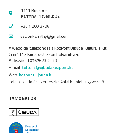
1111 Budapest
Karinthy Frigyes út 22.
+36 1 209 3706
szalonkarinthy@gmail.com
A weboldal tulajdonosa a KözPont Újbudai Kulturális Kft.
Cím: 1113 Budapest, Zsombolyai utca 4.
Adószám: 10767623-2-43
E-mail:
kultura@ujbudakozpont.hu
Web:
kozpont.ujbuda.hu
Felelős kiadó és szerkesztő: Antal Nikolett, ügyvezető
TÁMOGATÓK