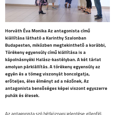
Horváth Éva Monika Az antagonista című
kiállítása látható a Karinthy Szalonban
Budapesten, miközben megtekinthető a korábbi,
Törékeny egyensúly című kiállítása is a
kápolnásnyéki Halász-kastélyban. A két tárlat
amolyan párkiállítás. A törékeny egyensúly az
egyén és a tömeg viszonyát boncolgatja,
erőteljes, éles élményt ad a nézőnek, Az
antagonista bensőséges képei viszont egyszerre
puhák és élesek.
Az antagonista szó hétköznapi jelentése: ellenfél.