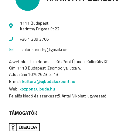
1111 Budapest
Karinthy Frigyes út 22.
+36 1 209 3706
szalonkarinthy@gmail.com
A weboldal tulajdonosa a KözPont Újbudai Kulturális Kft.
Cím: 1113 Budapest, Zsombolyai utca 4.
Adószám: 10767623-2-43
E-mail:
kultura@ujbudakozpont.hu
Web:
kozpont.ujbuda.hu
Felelős kiadó és szerkesztő: Antal Nikolett, ügyvezető
TÁMOGATÓK