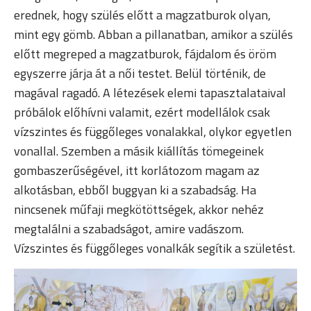
erednek, hogy szülés előtt a magzatburok olyan,
mint egy gömb. Abban a pillanatban, amikor a szülés
előtt megreped a magzatburok, fájdalom és öröm
egyszerre járja át a női testet. Belül történik, de
magával ragadó. A létezések elemi tapasztalataival
próbálok előhívni valamit, ezért modellálok csak
vízszintes és függőleges vonalakkal, olykor egyetlen
vonallal. Szemben a másik kiállítás tömegeinek
gombaszerűségével, itt korlátozom magam az
alkotásban, ebből buggyan ki a szabadság. Ha
nincsenek műfaji megkötöttségek, akkor nehéz
megtalálni a szabadságot, amire vadászom.
Vízszintes és függőleges vonalkák segítik a születést.