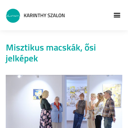
MŰVÉSZETI PROGRA
Misztikus macskák, ősi
jelképek