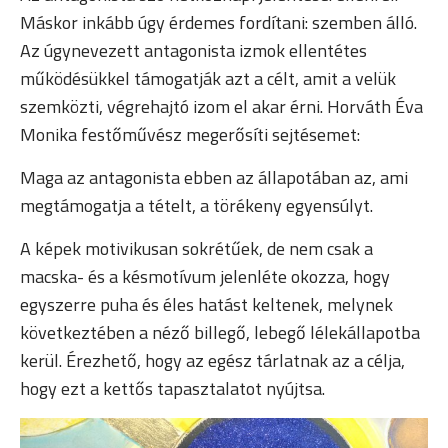
Máskor inkább úgy érdemes fordítani: szemben álló.
Az úgynevezett antagonista izmok ellentétes
működésükkel támogatják azt a célt, amit a velük
szemközti, végrehajtó izom el akar érni. Horváth Éva
Monika festőművész megerősíti sejtésemet:
Maga az antagonista ebben az állapotában az, ami
megtámogatja a tételt, a törékeny egyensúlyt.
A képek motivikusan sokrétűek, de nem csak a
macska- és a késmotívum jelenléte okozza, hogy
egyszerre puha és éles hatást keltenek, melynek
következtében a néző billegő, lebegő lélekállapotba
kerül. Érezhető, hogy az egész tárlatnak az a célja,
hogy ezt a kettős tapasztalatot nyújtsa.