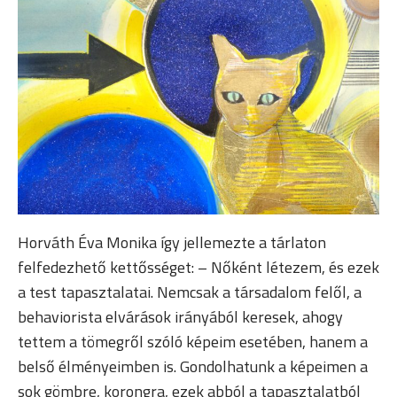
Horváth Éva Monika így jellemezte a tárlaton
felfedezhető kettősséget: – Nőként létezem, és ezek
a test tapasztalatai. Nemcsak a társadalom felől, a
behaviorista elvárások irányából keresek, ahogy
tettem a tömegről szóló képeim esetében, hanem a
belső élményeimben is. Gondolhatunk a képeimen a
sok gömbre, korongra, ezek abból a tapasztalatból