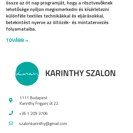
össze az öt nap programját, hogy a résztvevőknek
lehetősége nyíljon megismerkedni és kísérletezni
különféle textiles technikákkal és eljárásokkal,
betekintést nyerve az öltözék- és mintatervezés
folyamataiba.
TOVÁBB »
1111 Budapest
Karinthy Frigyes út 22.
+36 1 209 3706
szalonkarinthy@gmail.com