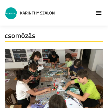
MŰVÉSZETI PROGRA
csomózás