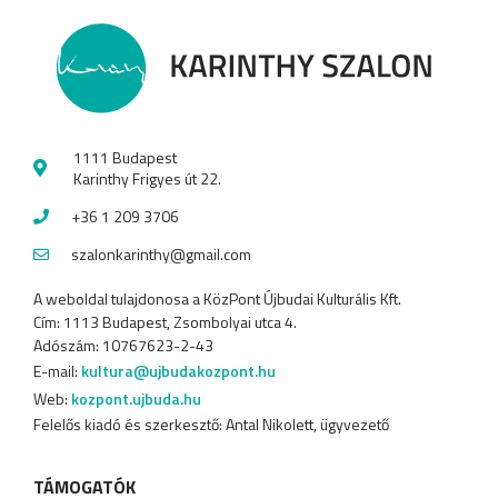
1111 Budapest
Karinthy Frigyes út 22.
+36 1 209 3706
szalonkarinthy@gmail.com
A weboldal tulajdonosa a KözPont Újbudai Kulturális Kft.
Cím: 1113 Budapest, Zsombolyai utca 4.
Adószám: 10767623-2-43
E-mail:
kultura@ujbudakozpont.hu
Web:
kozpont.ujbuda.hu
Felelős kiadó és szerkesztő: Antal Nikolett, ügyvezető
TÁMOGATÓK