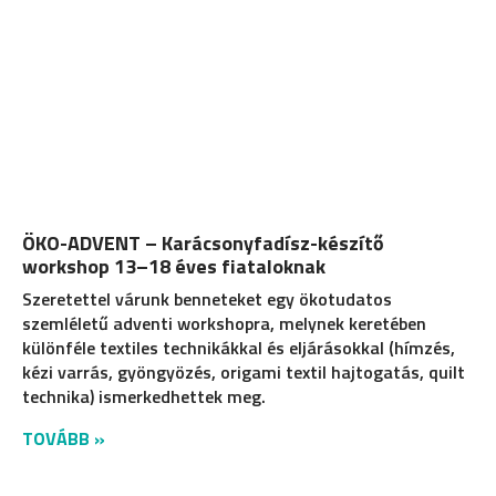
ÖKO-ADVENT – Karácsonyfadísz-készítő
workshop 13–18 éves fiataloknak
Szeretettel várunk benneteket egy ökotudatos
szemléletű adventi workshopra, melynek keretében
különféle textiles technikákkal és eljárásokkal (hímzés,
kézi varrás, gyöngyözés, origami textil hajtogatás, quilt
technika) ismerkedhettek meg.
TOVÁBB »