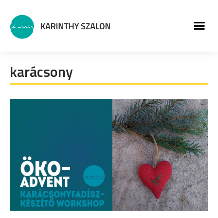
MŰVÉSZETI PROGRA
karácsony