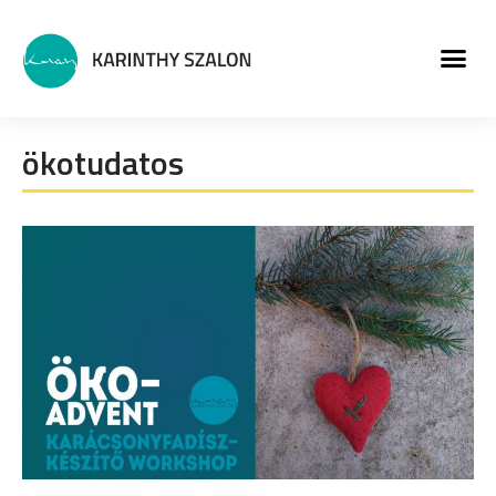
MŰVÉSZETI PROGRA
ökotudatos