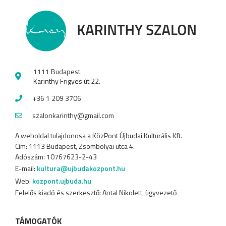
1111 Budapest
Karinthy Frigyes út 22.
+36 1 209 3706
szalonkarinthy@gmail.com
A weboldal tulajdonosa a KözPont Újbudai Kulturális Kft.
Cím: 1113 Budapest, Zsombolyai utca 4.
Adószám: 10767623-2-43
E-mail:
kultura@ujbudakozpont.hu
Web:
kozpont.ujbuda.hu
Felelős kiadó és szerkesztő: Antal Nikolett, ügyvezető
TÁMOGATÓK