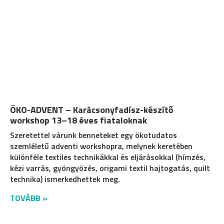
ÖKO-ADVENT – Karácsonyfadísz-készítő
workshop 13–18 éves fiataloknak
Szeretettel várunk benneteket egy ökotudatos
szemléletű adventi workshopra, melynek keretében
különféle textiles technikákkal és eljárásokkal (hímzés,
kézi varrás, gyöngyözés, origami textil hajtogatás, quilt
technika) ismerkedhettek meg.
TOVÁBB »