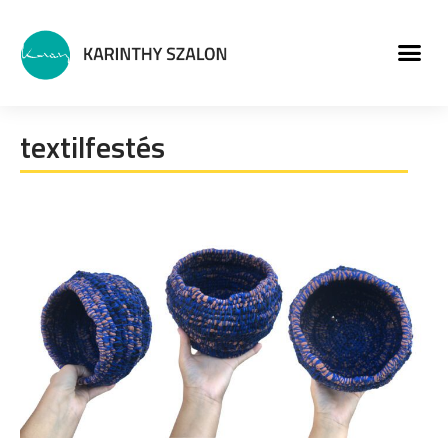
MŰVÉSZETI PROGRA
textilfestés