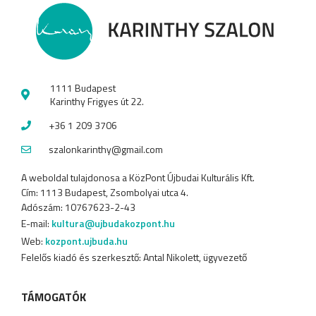
1111 Budapest
Karinthy Frigyes út 22.
+36 1 209 3706
szalonkarinthy@gmail.com
A weboldal tulajdonosa a KözPont Újbudai Kulturális Kft.
Cím: 1113 Budapest, Zsombolyai utca 4.
Adószám: 10767623-2-43
E-mail:
kultura@ujbudakozpont.hu
Web:
kozpont.ujbuda.hu
Felelős kiadó és szerkesztő: Antal Nikolett, ügyvezető
TÁMOGATÓK