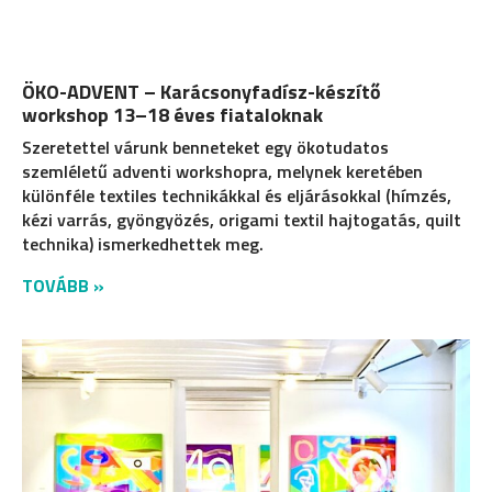
ÖKO-ADVENT – Karácsonyfadísz-készítő
workshop 13–18 éves fiataloknak
Szeretettel várunk benneteket egy ökotudatos
szemléletű adventi workshopra, melynek keretében
különféle textiles technikákkal és eljárásokkal (hímzés,
kézi varrás, gyöngyözés, origami textil hajtogatás, quilt
technika) ismerkedhettek meg.
TOVÁBB »