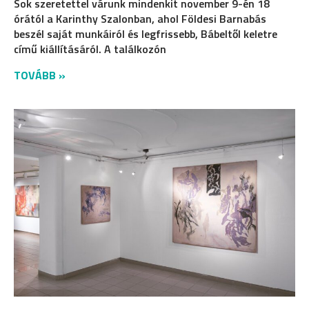
Sok szeretettel várunk mindenkit november 9-én 18
órától a Karinthy Szalonban, ahol Földesi Barnabás
beszél saját munkáiról és legfrissebb, Bábeltől keletre
című kiállításáról. A találkozón
TOVÁBB »