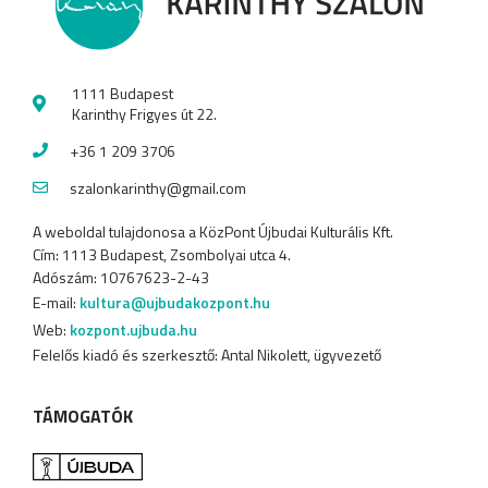
1111 Budapest
Karinthy Frigyes út 22.
+36 1 209 3706
szalonkarinthy@gmail.com
A weboldal tulajdonosa a KözPont Újbudai Kulturális Kft.
Cím: 1113 Budapest, Zsombolyai utca 4.
Adószám: 10767623-2-43
E-mail:
kultura@ujbudakozpont.hu
Web:
kozpont.ujbuda.hu
Felelős kiadó és szerkesztő: Antal Nikolett, ügyvezető
TÁMOGATÓK