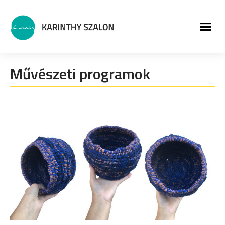
MŰVÉSZETI PROGRA
Művészeti programok