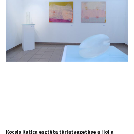
Kocsis Katica esztéta tárlatvezetése a Hol a