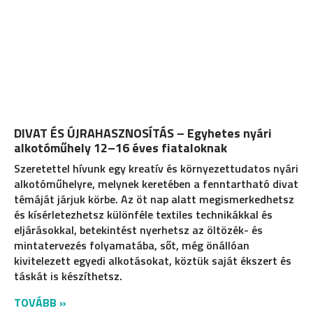
DIVAT ÉS ÚJRAHASZNOSÍTÁS – Egyhetes nyári
alkotóműhely 12–16 éves fiataloknak
Szeretettel hívunk egy kreatív és környezettudatos nyári
alkotóműhelyre, melynek keretében a fenntartható divat
témáját járjuk körbe. Az öt nap alatt megismerkedhetsz
és kísérletezhetsz különféle textiles technikákkal és
eljárásokkal, betekintést nyerhetsz az öltözék- és
mintatervezés folyamatába, sőt, még önállóan
kivitelezett egyedi alkotásokat, köztük saját ékszert és
táskát is készíthetsz.
TOVÁBB »