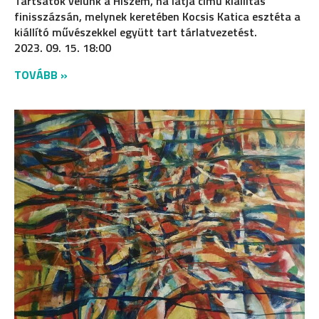
Tartsatok velünk a Hiszem, ha látja című kiállítás
finisszázsán, melynek keretében Kocsis Katica esztéta a
kiállító művészekkel együtt tart tárlatvezetést.
2023. 09. 15. 18:00
TOVÁBB »