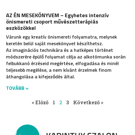
AZ ÉN MESEKÖNYVEM – Egyhetes intenzív
önismereti csoport művészetterápiás
eszközökkel
Várunk egy kreatív önismereti folyamatra, melynek
keretén belül saját mesekönyvet készíthetsz.
Az imaginációs technikára és a hatképes történet
módszerére épülő folyamat célja az alkotómunka során
felbukkanó érzéseid megértése, elfogadása és minél
teljesebb megélése, a nem kívánt érzelmek finom
áthangolása a kifejeződés által.
TOVÁBB »
« Előző
1
2
3
Következő »